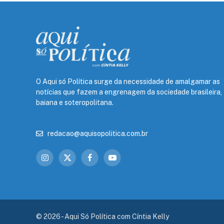
O Aqui só Política surge da necessidade de amalgamar as
notícias que fazem a engrenagem da sociedade brasileira,
baiana e soteropolitana.
redacao@aquisopolitica.com.br
Instagram
X
Facebook
YouTube
(Twitter)
© 2026 - Aqui Só Política com Cíntia Kelly