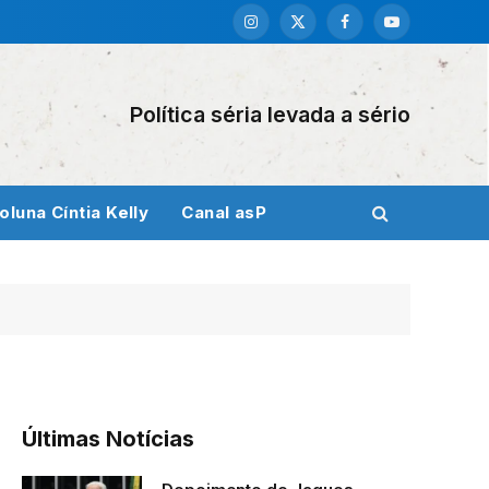
Instagram
X
Facebook
YouTube
(Twitter)
Política séria levada a sério
oluna Cíntia Kelly
Canal asP
Últimas Notícias