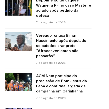
Depoimento de Jaques
Wagner à PF no caso Master é
adiado após pedido da
defesa
7 de agosto de 2026
Vereador critica Elmar
Nascimento após deputado
se autodeclarar preto:
“Afroconvenientes não
passarão”
7 de agosto de 2026
ACM Neto participa da
procissão de Bom Jesus da
Lapa e confirma largada da
campanha em Carinhanha
7 de agosto de 2026