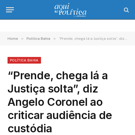
»
»
Home
Política Bahia
“Prende, chega lá a Justiça solta”, diz Angelo Coronel ao criticar audiência de custódia
POLÍTICA BAHIA
“Prende, chega lá a
Justiça solta”, diz
Angelo Coronel ao
criticar audiência de
custódia