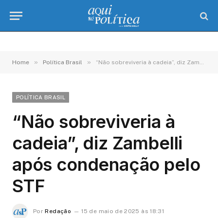
»
»
Home
Política Brasil
“Não sobreviveria à cadeia”, diz Zambelli após condenação pelo STF
POLÍTICA BRASIL
“Não sobreviveria à
cadeia”, diz Zambelli
após condenação pelo
STF
Por
Redação
15 de maio de 2025 às 18:31