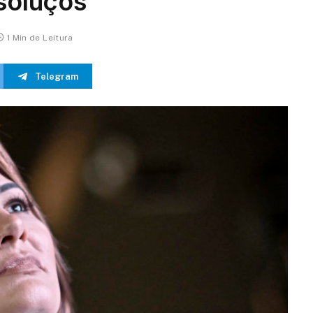
 soluços
1 Min de Leitura
Telegram