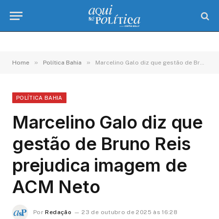
»
»
Home
Política Bahia
Marcelino Galo diz que gestão de Bruno Reis prejudica imagem de ACM Neto
POLÍTICA BAHIA
Marcelino Galo diz que
gestão de Bruno Reis
prejudica imagem de
ACM Neto
Por
Redação
23 de outubro de 2025 às 16:28