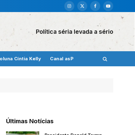
Instagram
X
Facebook
YouTube
(Twitter)
Política séria levada a sério
oluna Cíntia Kelly
Canal asP
Últimas Notícias