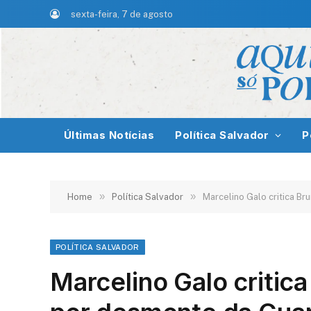
sexta-feira, 7 de agosto
Últimas Notícias
Política Salvador
P
»
»
Home
Política Salvador
Marcelino Galo critica B
POLÍTICA SALVADOR
Marcelino Galo critic