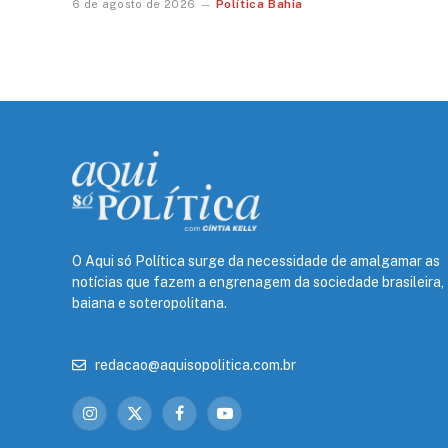
Política Bahia
6 de agosto de 2026
O Aqui só Política surge da necessidade de amalgamar as
notícias que fazem a engrenagem da sociedade brasileira,
baiana e soteropolitana.
redacao@aquisopolitica.com.br
Instagram
X
Facebook
YouTube
(Twitter)