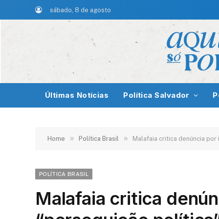
sábado, 8 de agosto
Últimas Notícias
Política Salvador
P
»
»
Home
Política Brasil
Malafaia critica denúncia po
POLÍTICA BRASIL
Malafaia critica denúnc