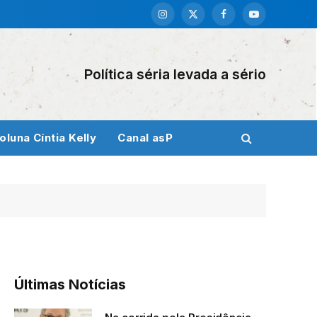
Instagram
X
Facebook
YouTube
(Twitter)
Política séria levada a sério
oluna Cíntia Kelly
Canal asP
Últimas Notícias