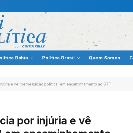
olítica Bahia
Política Brasil
Quem Somos
C
r injúria e vê “perseguição política” em encaminhamento ao STF
ia por injúria e vê