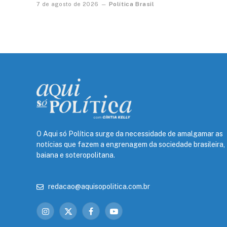
Política Brasil
7 de agosto de 2026
O Aqui só Política surge da necessidade de amalgamar as
notícias que fazem a engrenagem da sociedade brasileira,
baiana e soteropolitana.
redacao@aquisopolitica.com.br
Instagram
X
Facebook
YouTube
(Twitter)