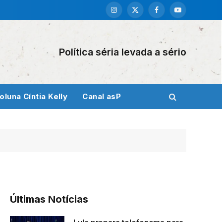
Instagram
X
Facebook
YouTube
(Twitter)
Política séria levada a sério
oluna Cíntia Kelly
Canal asP
Últimas Notícias