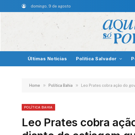
domingo, 9 de agosto
Últimas Notícias
Política Salvador
P
»
»
Home
Política Bahia
Leo Prates cobra ação do gov
POLÍTICA BAHIA
Leo Prates cobra açã