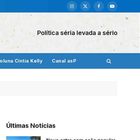
Instagram
X
Facebook
YouTube
(Twitter)
Política séria levada a sério
oluna Cíntia Kelly
Canal asP
Últimas Notícias