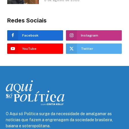
6 de agosto de 2026
Redes Sociais
Facebook
Instagram
YouTube
Twitter
O Aqui só Política surge da necessidade de amalgamar as
notícias que fazem a engrenagem da sociedade brasileira,
baiana e soteropolitana.