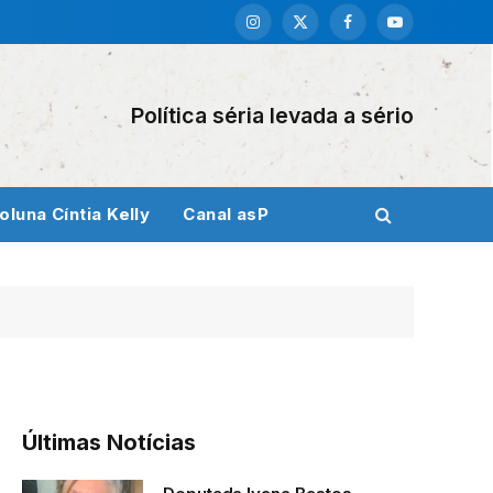
Instagram
X
Facebook
YouTube
(Twitter)
Política séria levada a sério
oluna Cíntia Kelly
Canal asP
Últimas Notícias