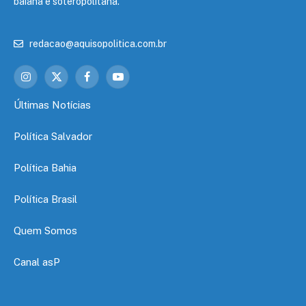
baiana e soteropolitana.
redacao@aquisopolitica.com.br
Instagram
X
Facebook
YouTube
(Twitter)
Últimas Notícias
Política Salvador
Política Bahia
Política Brasil
Quem Somos
Canal asP