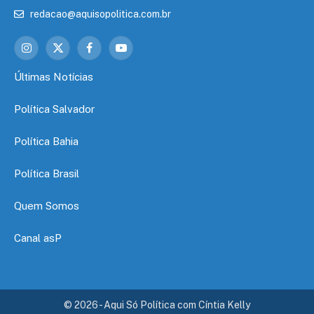
redacao@aquisopolitica.com.br
Instagram
X
Facebook
YouTube
(Twitter)
Últimas Notícias
Política Salvador
Política Bahia
Política Brasil
Quem Somos
Canal asP
© 2026 - Aqui Só Política com Cíntia Kelly