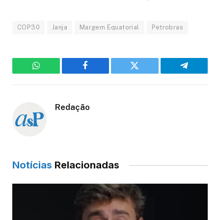
COP30
Janja
Margem Equatorial
Petrobras
WhatsApp
Facebook
Twitter
Telegram
Redação
Notícias
Relacionadas