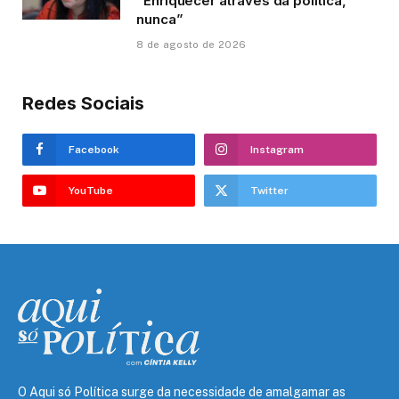
“Enriquecer através da política,
nunca”
8 de agosto de 2026
Redes Sociais
Facebook
Instagram
YouTube
Twitter
O Aqui só Política surge da necessidade de amalgamar as