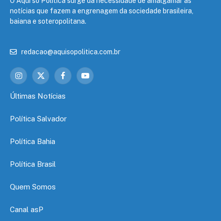
O Aqui só Política surge da necessidade de amalgamar as
notícias que fazem a engrenagem da sociedade brasileira,
baiana e soteropolitana.
redacao@aquisopolitica.com.br
Instagram
X
Facebook
YouTube
(Twitter)
Últimas Notícias
Política Salvador
Política Bahia
Política Brasil
Quem Somos
Canal asP