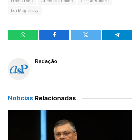
Flavio Dino
Gleisi Hoffmann
Jair Bolsonaro
Lei Magnitsky
WhatsApp
Facebook
Twitter
Telegram
Redação
Notícias
Relacionadas