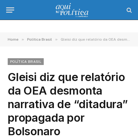
»
»
Home
Política Brasil
Gleisi diz que relatório da OEA desmonta narrativa de “ditadura” propagada por Bolsonaro
POLÍTICA BRASIL
Gleisi diz que relatório
da OEA desmonta
narrativa de “ditadura”
propagada por
Bolsonaro