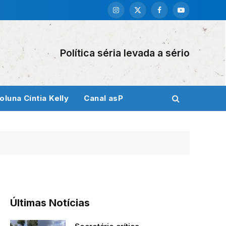
Instagram
X
Facebook
YouTube
(Twitter)
Política séria levada a sério
oluna Cíntia Kelly
Canal asP
Últimas Notícias