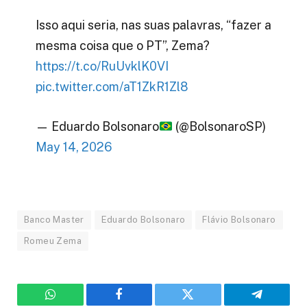
Isso aqui seria, nas suas palavras, “fazer a
mesma coisa que o PT”, Zema?
https://t.co/RuUvklK0VI
pic.twitter.com/aT1ZkR1Zl8
— Eduardo Bolsonaro
(@BolsonaroSP)
May 14, 2026
Banco Master
Eduardo Bolsonaro
Flávio Bolsonaro
Romeu Zema
WhatsApp
Facebook
Twitter
Telegram