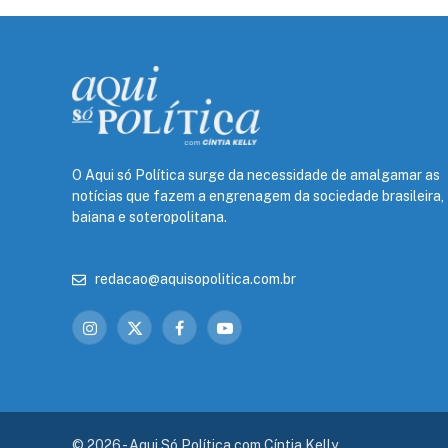
O Aqui só Política surge da necessidade de amalgamar as
notícias que fazem a engrenagem da sociedade brasileira,
baiana e soteropolitana.
redacao@aquisopolitica.com.br
Instagram
X
Facebook
YouTube
(Twitter)
© 2026 - Aqui Só Política com Cíntia Kelly