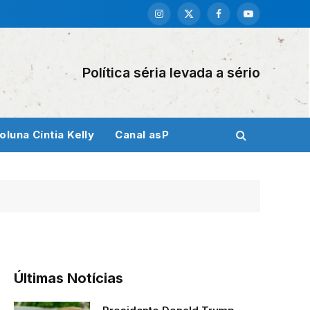
Instagram
X
Facebook
YouTube
(Twitter)
Política séria levada a sério
oluna Cíntia Kelly
Canal asP
Últimas Notícias