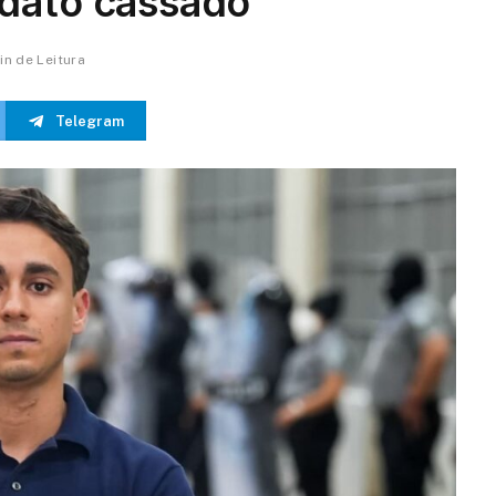
ndato cassado
in de Leitura
Telegram