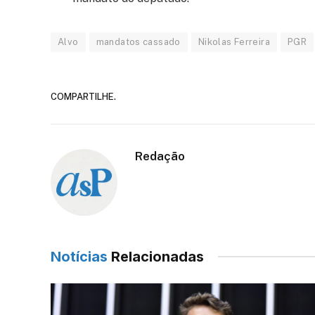
Alvo
mandatos cassado
Nikolas Ferreira
PGR
COMPARTILHE.
Redação
Notícias
Relacionadas