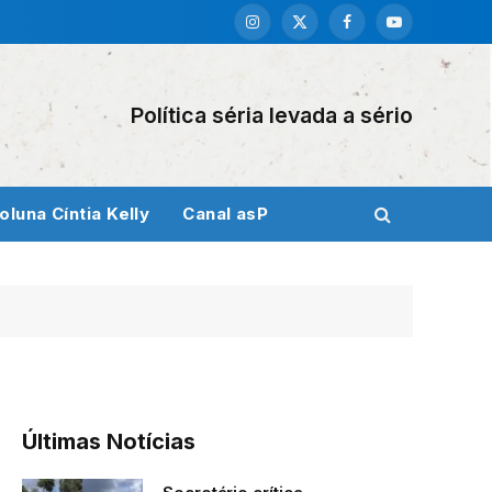
Instagram
X
Facebook
YouTube
(Twitter)
Política séria levada a sério
oluna Cíntia Kelly
Canal asP
Últimas Notícias