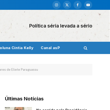
Instagram
X
Facebook
YouTube
(Twitter)
Política séria levada a sério
oluna Cíntia Kelly
Canal asP
ares de Eliete Paraguassu
Últimas Notícias