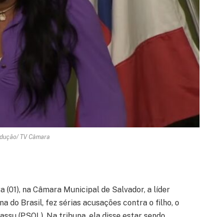
odução/ TV Câmara
 (01), na Câmara Municipal de Salvador, a líder
a do Brasil, fez sérias acusações contra o filho, o
ssu (PSOL). Na tribuna, ela disse estar sendo