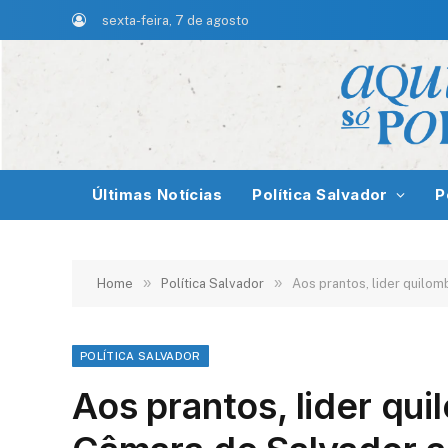
sexta-feira, 7 de agosto
Últimas Notícias
Política Salvador
P
»
»
Home
Política Salvador
Aos prantos, lider quilom
POLÍTICA SALVADOR
Aos prantos, lider qu