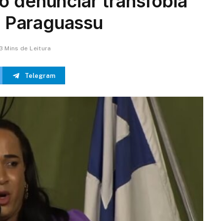
o denunciar transfobia
te Paraguassu
3 Mins de Leitura
Telegram