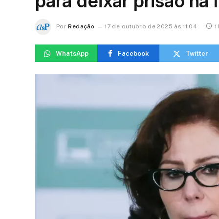
para deixar prisão na I
Por
Redação
17 de outubro de 2025 às 11:04
1
WhatsApp
Facebook
Twitter