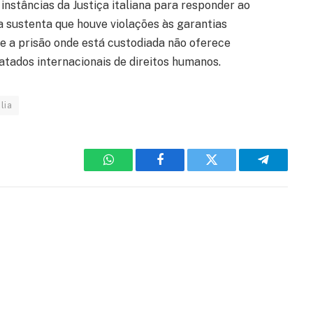
instâncias da Justiça italiana para responder ao
a sustenta que houve violações às garantias
ue a prisão onde está custodiada não oferece
tados internacionais de direitos humanos.
ália
WhatsApp
Facebook
Twitter
Telegram