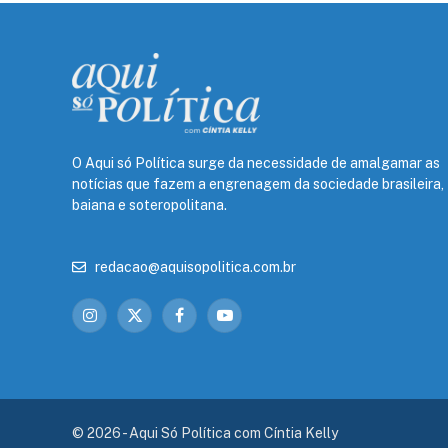
O Aqui só Política surge da necessidade de amalgamar as
notícias que fazem a engrenagem da sociedade brasileira,
baiana e soteropolitana.
redacao@aquisopolitica.com.br
Instagram
X
Facebook
YouTube
(Twitter)
© 2026 - Aqui Só Política com Cíntia Kelly