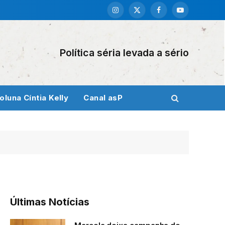
Instagram
X
Facebook
YouTube
(Twitter)
Política séria levada a sério
oluna Cíntia Kelly
Canal asP
Últimas Notícias