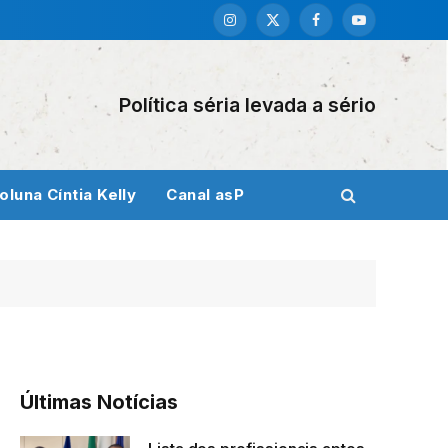
Instagram
X
Facebook
YouTube
(Twitter)
Política séria levada a sério
oluna Cíntia Kelly
Canal asP
Últimas Notícias