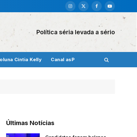
Instagram
X
Facebook
YouTube
(Twitter)
Política séria levada a sério
oluna Cíntia Kelly
Canal asP
Últimas Notícias