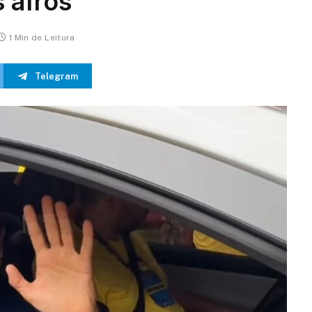
s afros
1 Min de Leitura
Telegram