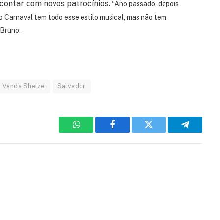
 contar com novos patrocínios.
“Ano passado, depois
 o Carnaval tem todo esse estilo musical, mas não tem
 Bruno.
i Vanda Sheize
Salvador
WhatsApp
Facebook
Twitter
Telegram