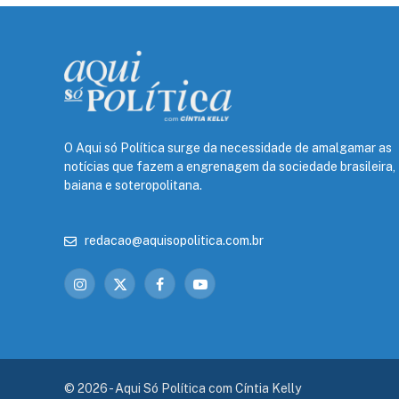
O Aqui só Política surge da necessidade de amalgamar as
notícias que fazem a engrenagem da sociedade brasileira,
baiana e soteropolitana.
redacao@aquisopolitica.com.br
Instagram
X
Facebook
YouTube
(Twitter)
© 2026 - Aqui Só Política com Cíntia Kelly