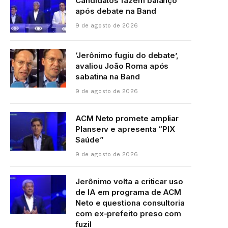
Candidatos fazem balanço
após debate na Band
9 de agosto de 2026
‘Jerônimo fugiu do debate’,
avaliou João Roma após
sabatina na Band
9 de agosto de 2026
ACM Neto promete ampliar
Planserv e apresenta “PIX
Saúde”
9 de agosto de 2026
Jerônimo volta a criticar uso
de IA em programa de ACM
Neto e questiona consultoria
com ex-prefeito preso com
fuzil