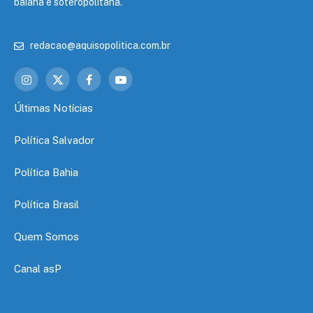
baiana e soteropolitana.
redacao@aquisopolitica.com.br
Instagram
X
Facebook
YouTube
(Twitter)
Últimas Notícias
Política Salvador
Política Bahia
Política Brasil
Quem Somos
Canal asP