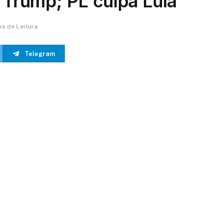
e Trump; PL culpa Lula
ns de Leitura
Telegram