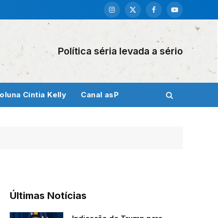
Instagram
X
Facebook
YouTube
(Twitter)
Política séria levada a sério
oluna Cíntia Kelly
Canal asP
Últimas Notícias