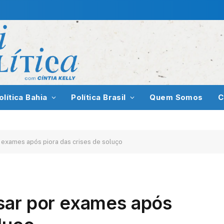
olítica Bahia
Política Brasil
Quem Somos
C
 exames após piora das crises de soluço
sar por exames após