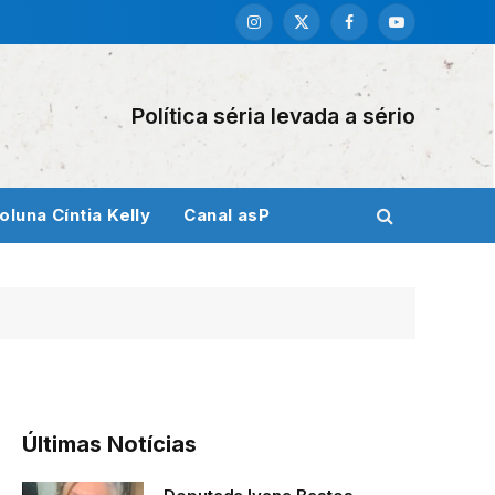
Instagram
X
Facebook
YouTube
(Twitter)
Política séria levada a sério
oluna Cíntia Kelly
Canal asP
Últimas Notícias