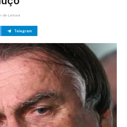
luço
in de Leitura
Telegram