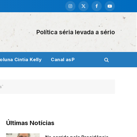
Instagram
X
Facebook
YouTube
(Twitter)
Política séria levada a sério
oluna Cíntia Kelly
Canal asP
s”
Últimas Notícias