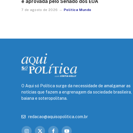
é aprovada pelo Senado dos EUA
Política Mundo
7 de agosto de 2026
O Aqui só Política surge da necessidade de amalgamar as
notícias que fazem a engrenagem da sociedade brasileira,
baiana e soteropolitana.
redacao@aquisopolitica.com.br