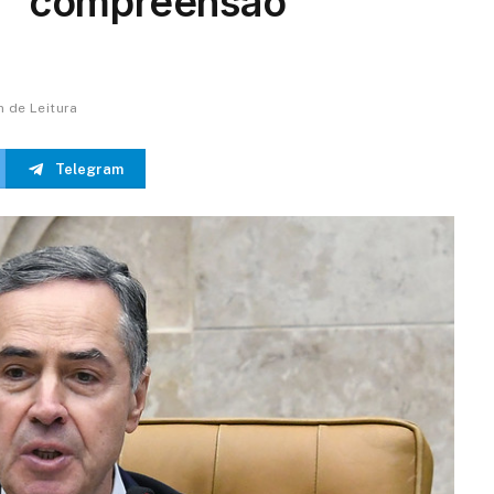
em “compreensão
n de Leitura
Telegram