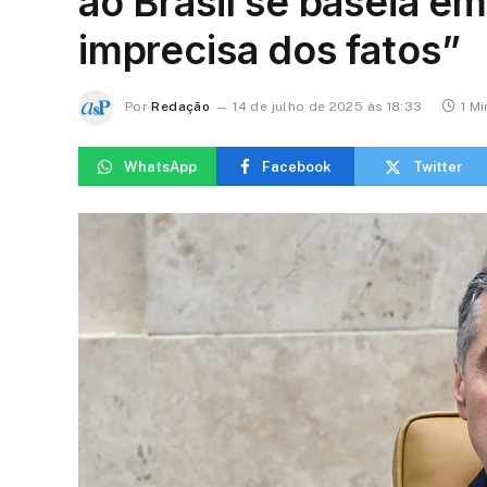
ao Brasil se baseia 
imprecisa dos fatos”
Por
Redação
14 de julho de 2025 às 18:33
1 Mi
WhatsApp
Facebook
Twitter