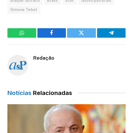
ataque tarifário
Brasil
EUA
falsos patriotas
Simone Tebet
WhatsApp
Facebook
Twitter
Telegram
Redação
Notícias
Relacionadas