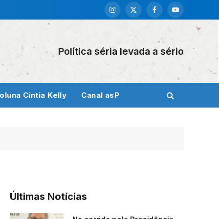
Instagram
X
Facebook
YouTube
(Twitter)
Política séria levada a sério
oluna Cíntia Kelly
Canal asP
Últimas Notícias