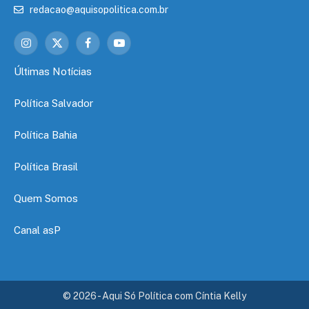
redacao@aquisopolitica.com.br
Instagram
X
Facebook
YouTube
(Twitter)
Últimas Notícias
Política Salvador
Política Bahia
Política Brasil
Quem Somos
Canal asP
© 2026 - Aqui Só Política com Cíntia Kelly