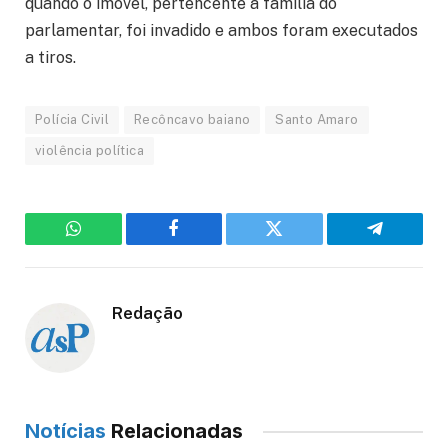
quando o imóvel, pertencente à família do
parlamentar, foi invadido e ambos foram executados
a tiros.
Polícia Civil
Recôncavo baiano
Santo Amaro
violência política
WhatsApp
Facebook
Twitter
Telegram
Redação
Notícias
Relacionadas