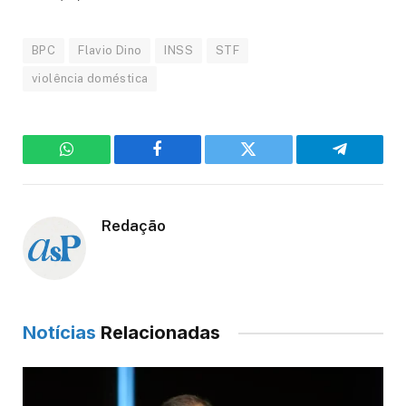
BPC
Flavio Dino
INSS
STF
violência doméstica
WhatsApp
Facebook
Twitter
Telegram
Redação
Notícias
Relacionadas