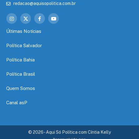
redacao@aquisopolitica.com.br
Instagram
X
Facebook
YouTube
(Twitter)
Últimas Notícias
Política Salvador
Política Bahia
Política Brasil
Quem Somos
Canal asP
© 2026 - Aqui Só Política com Cíntia Kelly