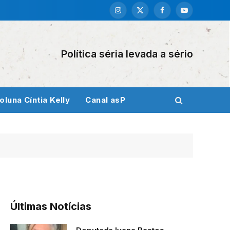
Instagram
X
Facebook
YouTube
(Twitter)
Política séria levada a sério
oluna Cíntia Kelly
Canal asP
Últimas Notícias