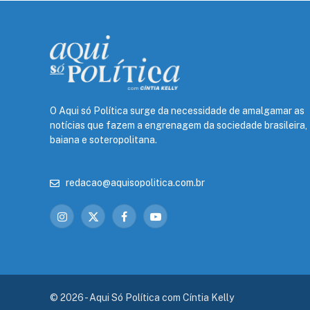
O Aqui só Política surge da necessidade de amalgamar as
notícias que fazem a engrenagem da sociedade brasileira,
baiana e soteropolitana.
redacao@aquisopolitica.com.br
Instagram
X
Facebook
YouTube
(Twitter)
© 2026 - Aqui Só Política com Cíntia Kelly