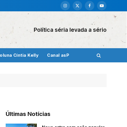
Instagram
X
Facebook
YouTube
(Twitter)
Política séria levada a sério
oluna Cíntia Kelly
Canal asP
Últimas Notícias