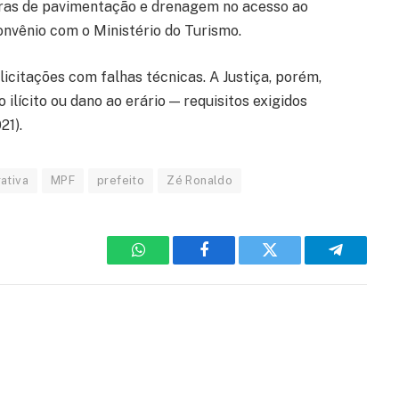
bras de pavimentação e drenagem no acesso ao
onvênio com o Ministério do Turismo.
licitações com falhas técnicas. A Justiça, porém,
ilícito ou dano ao erário — requisitos exigidos
21).
ativa
MPF
prefeito
Zé Ronaldo
WhatsApp
Facebook
Twitter
Telegram