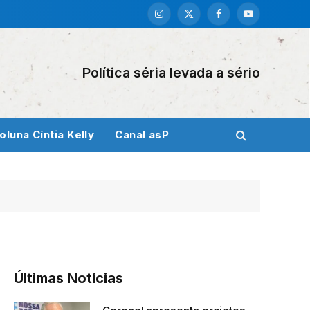
Instagram
X
Facebook
YouTube
(Twitter)
Política séria levada a sério
oluna Cíntia Kelly
Canal asP
Últimas Notícias