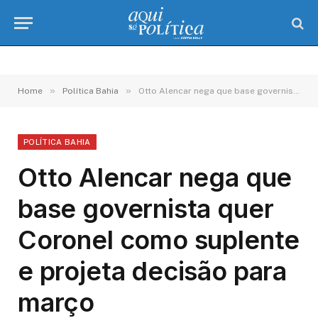
»
»
Home
Política Bahia
Otto Alencar nega que base governista quer Coronel como suplente e projeta decisão para março
POLÍTICA BAHIA
Otto Alencar nega que
base governista quer
Coronel como suplente
e projeta decisão para
março