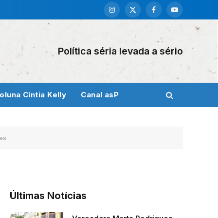
Instagram
X
Facebook
YouTube
(Twitter)
Política séria levada a sério
oluna Cíntia Kelly
Canal asP
res
Últimas Notícias