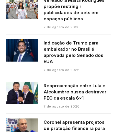
Vereadora Marta Rodrigues
propõe restringir
publicidades de bets em
espaços públicos
7 de agosto de 2026
Indicação de Trump para
embaixador no Brasil é
aprovada pelo Senado dos
EUA
7 de agosto de 2026
Reaproximação entre Lula e
Alcolumbre busca destravar
PEC da escala 6×1
7 de agosto de 2026
Coronel apresenta projetos
de proteção financeira para