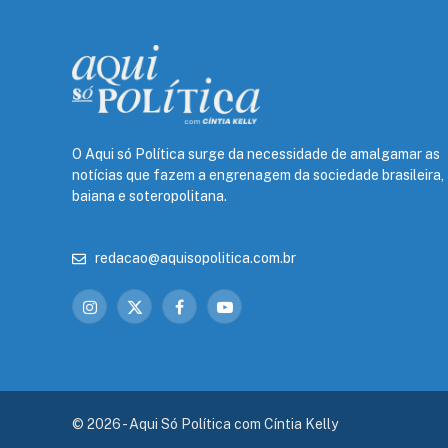
O Aqui só Política surge da necessidade de amalgamar as
notícias que fazem a engrenagem da sociedade brasileira,
baiana e soteropolitana.
redacao@aquisopolitica.com.br
Instagram
X
Facebook
YouTube
(Twitter)
© 2026 - Aqui Só Política com Cíntia Kelly