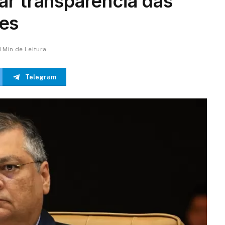
ar transparência das
es
1 Min de Leitura
Telegram