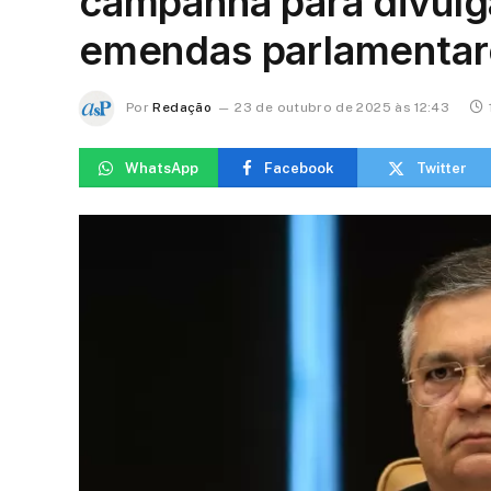
campanha para divulg
emendas parlamentar
Por
Redação
23 de outubro de 2025 às 12:43
WhatsApp
Facebook
Twitter