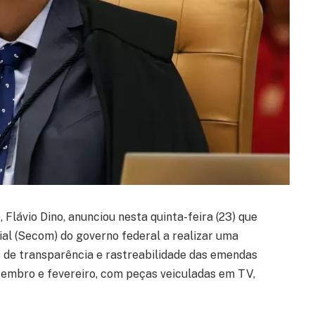
Flávio Dino, anunciou nesta quinta-feira (23) que
ial (Secom) do governo federal a realizar uma
s de transparência e rastreabilidade das emendas
ezembro e fevereiro, com peças veiculadas em TV,