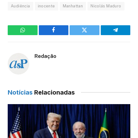
Audiência
inocente
Manhattan
Nicolás Maduro
WhatsApp
Facebook
Twitter
Telegram
Redação
Notícias
Relacionadas