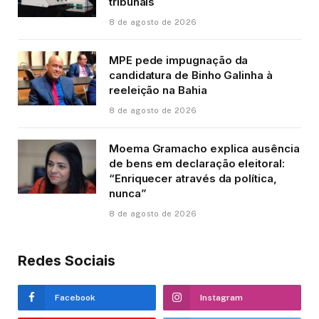
tribunais
8 de agosto de 2026
MPE pede impugnação da
candidatura de Binho Galinha à
reeleição na Bahia
8 de agosto de 2026
Moema Gramacho explica ausência
de bens em declaração eleitoral:
“Enriquecer através da política,
nunca”
8 de agosto de 2026
Redes Sociais
Facebook
Instagram