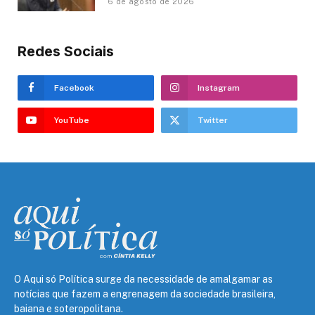
6 de agosto de 2026
Redes Sociais
Facebook
Instagram
YouTube
Twitter
O Aqui só Política surge da necessidade de amalgamar as
notícias que fazem a engrenagem da sociedade brasileira,
baiana e soteropolitana.