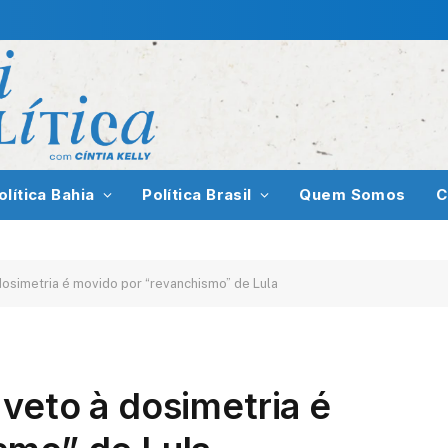
olítica Bahia
Política Brasil
Quem Somos
C
dosimetria é movido por “revanchismo” de Lula
veto à dosimetria é