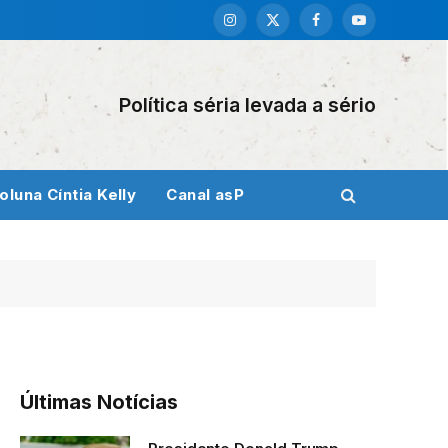
Instagram
X
Facebook
YouTube
(Twitter)
Política séria levada a sério
oluna Cíntia Kelly
Canal asP
Últimas Notícias