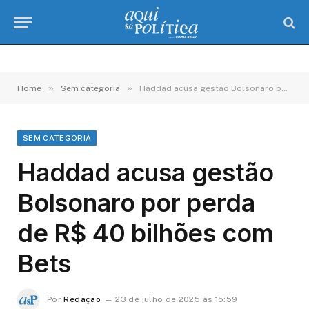
»
»
Home
Sem categoria
Haddad acusa gestão Bolsonaro por perda de R$ 40 bilhões com Bets
SEM CATEGORIA
Haddad acusa gestão
Bolsonaro por perda
de R$ 40 bilhões com
Bets
Por
Redação
23 de julho de 2025 às 15:59