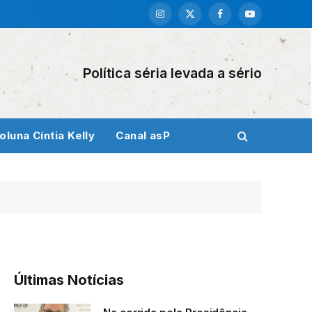
Instagram
X
Facebook
YouTube
(Twitter)
Política séria levada a sério
oluna Cíntia Kelly
Canal asP
Últimas Notícias