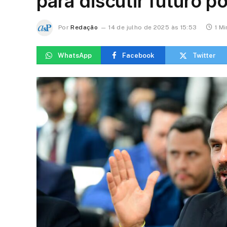
para discutir futuro po
Por
Redação
14 de julho de 2025 às 15:53
1 Mi
WhatsApp
Facebook
Twitter