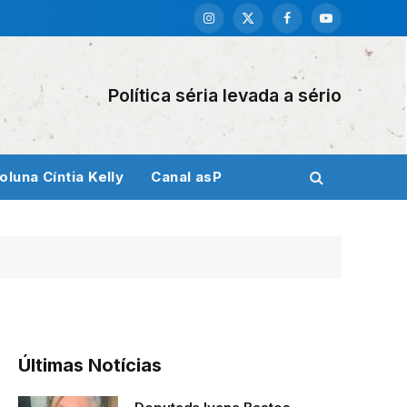
Instagram
X
Facebook
YouTube
(Twitter)
Política séria levada a sério
oluna Cíntia Kelly
Canal asP
Últimas Notícias