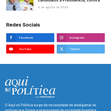
candidatos à Presidência; confira
6 de agosto de 2026
Redes Sociais
Facebook
Instagram
YouTube
Twitter
O Aqui só Política surge da necessidade de amalgamar as
notícias que fazem a engrenagem da sociedade brasileira,