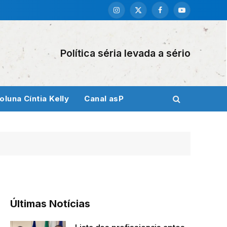
Instagram
X
Facebook
YouTube
(Twitter)
Política séria levada a sério
oluna Cíntia Kelly
Canal asP
Últimas Notícias