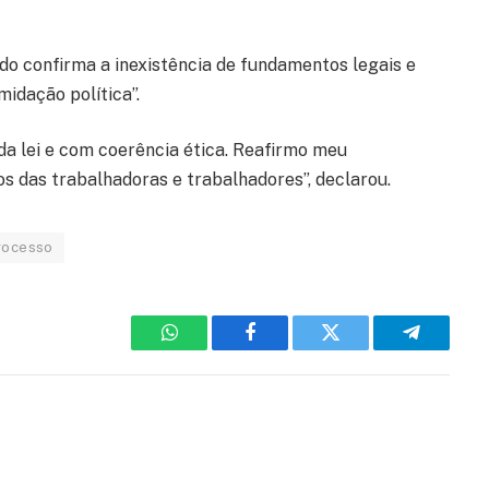
do confirma a inexistência de fundamentos legais e
midação política”.
a lei e com coerência ética. Reafirmo meu
 das trabalhadoras e trabalhadores”, declarou.
rocesso
WhatsApp
Facebook
Twitter
Telegram