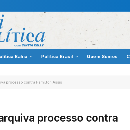
olítica Bahia
Política Brasil
Quem Somos
C
va processo contra Hamilton Assis
rquiva processo contra