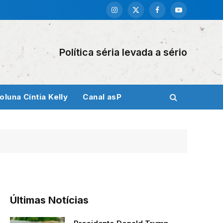
Instagram
X
Facebook
YouTube
(Twitter)
Política séria levada a sério
oluna Cíntia Kelly
Canal asP
Últimas Notícias