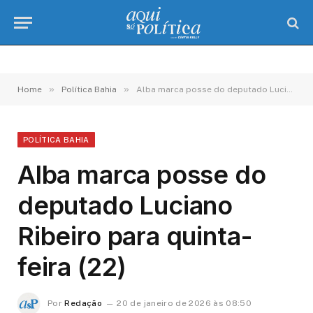
»
»
Home
Política Bahia
Alba marca posse do deputado Luciano Ribeiro para quinta-feira (22)
POLÍTICA BAHIA
Alba marca posse do
deputado Luciano
Ribeiro para quinta-
feira (22)
Por
Redação
20 de janeiro de 2026 às 08:50